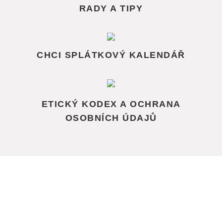
RADY A TIPY
CHCI SPLÁTKOVÝ KALENDÁŘ
ETICKÝ KODEX A OCHRANA
OSOBNÍCH ÚDAJŮ
Možnosti úhrady
1) V hotovosti na pokladně exekutorského úřadu v