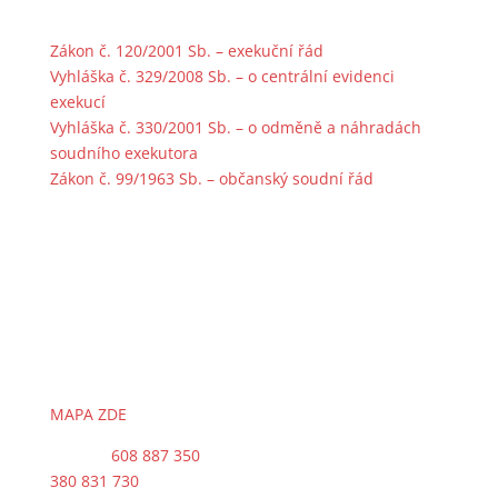
Předpisy a zákony
Zákon č. 120/2001 Sb. – exekuční řád
Vyhláška č. 329/2008 Sb. – o centrální evidenci
exekucí
Vyhláška č. 330/2001 Sb. – o odměně a náhradách
soudního exekutora
Zákon č. 99/1963 Sb. – občanský soudní řád
Kontakty
Exekutorský úřad Strakonice
Soudní exekutor
JUDr. Erik Smola
Plánkova 600
386 01 Strakonice
MAPA ZDE
telefon:
608 887 350
,
380 831 730