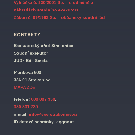
Vyhláška č. 330/2001 Sb. – o odměně a
náhradách soudního exekutora
Zákon č. 99/1963 Sb. – občanský soudní řád
KONTAKTY
Exekutorský úřad Strakonice
Soudní exekutor
JUDr. Erik Smola
Plánkova 600
386 01 Strakonice
MAPA ZDE
telefon:
608 887 350
,
380 831 730
e-mail:
info@exe-strakonice.cz
ID datové schránky: eqgnnut