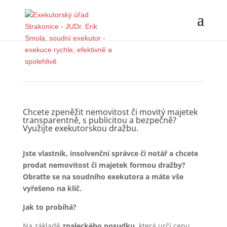
Chcete zpeněžit nemovitost či movitý majetek
transparentně, s publicitou a bezpečně?
Využijte exekutorskou dražbu.
Jste vlastník, insolvenční správce či notář a chcete
prodat nemovitost či majetek formou dražby?
Obraťte se na soudního exekutora a máte vše
vyřešeno na klíč.
Jak to probíhá?
Na základě
znaleckého posudku
, která určí cenu