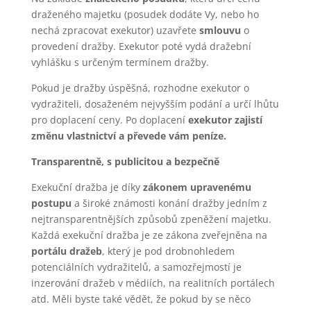
draženého majetku (posudek dodáte Vy, nebo ho
nechá zpracovat exekutor) uzavřete
smlouvu
o
provedení dražby. Exekutor poté vydá dražební
vyhlášku s určeným termínem dražby.
Pokud je dražby úspěšná, rozhodne exekutor o
vydražiteli, dosaženém nejvyšším podání a určí lhůtu
pro doplacení ceny. Po doplacení
exekutor zajistí
změnu vlastnictví a převede vám peníze.
Transparentně, s publicitou a bezpečně
Exekuční dražba je díky
zákonem upravenému
postupu
a široké známosti konání dražby jedním z
nejtransparentnějších způsobů zpeněžení majetku.
Každá exekuční dražba je ze zákona zveřejněna na
portálu dražeb
, který je pod drobnohledem
potenciálních vydražitelů, a samozřejmostí je
inzerování dražeb v médiích, na realitních portálech
atd. Měli byste také vědět, že pokud by se něco