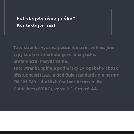
Potřebujete něco jiného?
Kontaktujte nás!
Tato stránka využívá pouze funkční cookies. Jiné
typy cookies (marketingové, analytické,
preferenční) nevyužíváme.
Tato stránka splňuje podmínky Evropského aktu o
přístupnosti (EAA) a dodržuje standardy dle normy
EN 301 549, i dle Web Content Accessibility
Guidelines (WCAG), verze 2.2, úroveň AA.